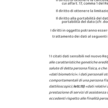
il diritto di ottenere la cancel
cui all’art. 17, comma 1 del
Il diritto di ottenere la limita
Il diritto alla portabilità del d
portabilità del dato (cfr. 
I diritti in oggetto potranno esser
trattamento dei dati al seguenti 
1 I citati dati sensibili nel nuovo
alle caratteristiche genetiche eredi
salute di detta persona fisica, e che
«dati biometrici»: i dati personali o
comportamentali di una persona fisi
dattiloscopici;
lett.15)
«dati relativi
prestazione di servizi di
assistenza s
eccedenti rispetto alle finalità pers