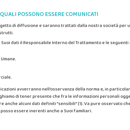
I QUALI POSSONO ESSERE COMUNICATI
getto di diffusione e saranno trattati dalla nostra società per 
trutti.
uoi dati il Responsabile Interno del Trattamento e le seguenti c
e Umane.
ciale.
icazioni avverranno nell’osservanza della norma e, in partico
eghiamo di tener presente che fra le informazioni personali ogg
nche alcuni dati definiti “sensibili” (1). Va pure osservato che
i posso essere inerenti anche a Suoi familiari.