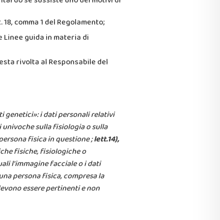
ritardo se sussiste uno dei motivi di
rt. 18, comma 1 del Regolamento;
le Linee guida in materia di
iesta rivolta al Responsabile del
i genetici»: i dati personali relativi
univoche sulla fisiologia o sulla
 persona fisica in questione ;
lett.14),
che fisiche, fisiologiche o
i l'immagine facciale o i dati
di una persona fisica, compresa la
 devono essere pertinenti e non