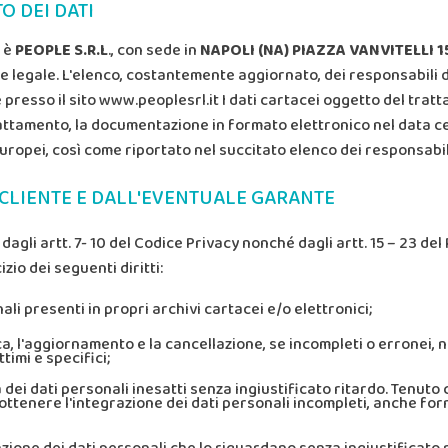
O DEI DATI
i è
PEOPLE S.R.L
., con sede in
NAPOLI (NA) PIAZZA VANVITELLI 1
ante legale. L'elenco, costantemente aggiornato, dei responsabil
e presso il sito www.peoplesrl.it I dati cartacei oggetto del tra
rattamento, la documentazione in formato elettronico nel data 
 europei, così come riportato nel succitato elenco dei responsabi
L CLIENTE E DALL'EVENTUALE GARANTE
te dagli artt. 7- 10 del Codice Privacy nonché dagli artt. 15 – 23 
zio dei seguenti diritti:
nali presenti in propri archivi cartacei e/o elettronici;
fica, l'aggiornamento e la cancellazione, se incompleti o erronei, 
timi e specifici;
ica dei dati personali inesatti senza ingiustificato ritardo. Tenuto
 di ottenere l'integrazione dei dati personali incompleti, anche f