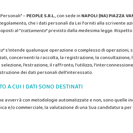
i Personali” –
PEOPLE S.R.L
., con sede in
NAPOLI (NA) PIAZZA VA
i Regolamento, che i dati personali da Lei forniti alla scrivente 
posti al “
trattamento
” previsto dalla medesima legge. Rispetto a 
to
” s'intende qualunque operazione o complesso di operazioni, sv
ti, concernenti la raccolta, la registrazione, la consultazione, 
selezione, l’estrazione, il raffronto, l’utilizzo, l’interconnessione
istruzione dei dati personali dell’interessato.
O A CUI I DATI SONO DESTINATI
che avverrà con metodologie automatizzate e non, sono quelle iner
cnica e/o commerciale, la valutazione di una Sua candidatura per 