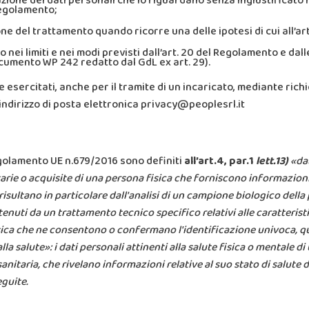
lazione dei dati personali che lo riguardano senza ingiustificato 
 Regolamento;
zione del trattamento quando ricorre una delle ipotesi di cui all’a
ato nei limiti e nei modi previsti dall’art. 20 del Regolamento e dal
documento WP 242 redatto dal GdL ex art. 29).
e esercitati, anche per il tramite di un incaricato, mediante rich
indirizzo di posta elettronica
privacy@peoplesrl.it
 Regolamento UE n.679/2016 sono definiti
all’art.4, par.1
lett.13)
«dat
tarie o acquisite di una persona fisica che forniscono informazioni 
 risultano in particolare dall'analisi di un campione biologico della
ttenuti da un trattamento tecnico specifico relativi alle caratteristi
ca che ne consentono o confermano l'identificazione univoca, qual
 alla salute»: i dati personali attinenti alla salute fisica o mentale 
anitaria, che rivelano informazioni relative al suo stato di salute
eguite.